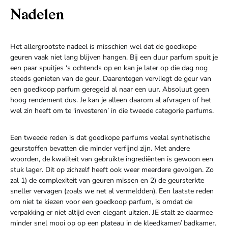
Nadelen
Het allergrootste nadeel is misschien wel dat de goedkope
geuren vaak niet lang blijven hangen. Bij een duur parfum spuit je
een paar spuitjes ‘s ochtends op en kan je later op die dag nog
steeds genieten van de geur. Daarentegen vervliegt de geur van
een goedkoop parfum geregeld al naar een uur. Absoluut geen
hoog rendement dus. Je kan je alleen daarom al afvragen of het
wel zin heeft om te ‘investeren’ in die tweede categorie parfums.
Een tweede reden is dat goedkope parfums veelal synthetische
geurstoffen bevatten die minder verfijnd zijn. Met andere
woorden, de kwaliteit van gebruikte ingrediënten is gewoon een
stuk lager. Dit op zichzelf heeft ook weer meerdere gevolgen. Zo
zal 1) de complexiteit van geuren missen en 2) de geursterkte
sneller vervagen (zoals we net al vermeldden). Een laatste reden
om niet te kiezen voor een goedkoop parfum, is omdat de
verpakking er niet altijd even elegant uitzien. JE stalt ze daarmee
minder snel mooi op op een plateau in de kleedkamer/ badkamer.