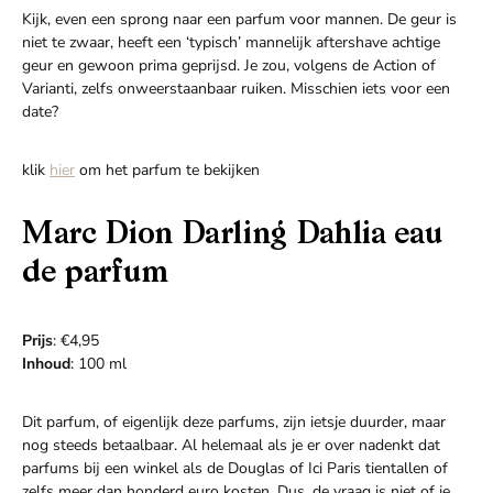
Kijk, even een sprong naar een parfum voor mannen. De geur is
niet te zwaar, heeft een ‘typisch’ mannelijk aftershave achtige
geur en gewoon prima geprijsd. Je zou, volgens de Action of
Varianti, zelfs onweerstaanbaar ruiken. Misschien iets voor een
date?
klik
hier
om het parfum te bekijken
Marc Dion Darling Dahlia eau
de parfum
Prijs
: €4,95
Inhoud
: 100 ml
Dit parfum, of eigenlijk deze parfums, zijn ietsje duurder, maar
nog steeds betaalbaar. Al helemaal als je er over nadenkt dat
parfums bij een winkel als de Douglas of Ici Paris tientallen of
zelfs meer dan honderd euro kosten. Dus, de vraag is niet of je