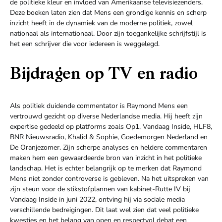
de politieke kleur en invloed van Amerikaanse televisiezenders.
Deze boeken laten zien dat Mens een grondige kennis en scherp
inzicht heeft in de dynamiek van de moderne politiek, zowel
nationaal als internationaal. Door zijn toegankelijke schrijfstijl is
het een schrijver die voor iedereen is weggelegd.
Bijdragen op TV en radio
Als politiek duidende commentator is Raymond Mens een
vertrouwd gezicht op diverse Nederlandse media. Hij heeft zijn
expertise gedeeld op platforms zoals Op1, Vandaag Inside, HLF8,
BNR Nieuwsradio, Khalid & Sophie, Goedemorgen Nederland en
De Oranjezomer. Zijn scherpe analyses en heldere commentaren
maken hem een gewaardeerde bron van inzicht in het politieke
landschap. Het is echter belangrijk op te merken dat Raymond
Mens niet zonder controverse is gebleven. Na het uitspreken van
zijn steun voor de stikstofplannen van kabinet-Rutte IV bij
Vandaag Inside in juni 2022, ontving hij via sociale media
verschillende bedreigingen. Dit laat wel zien dat veel politieke
kwesties en het belang van open en respectvol debat een